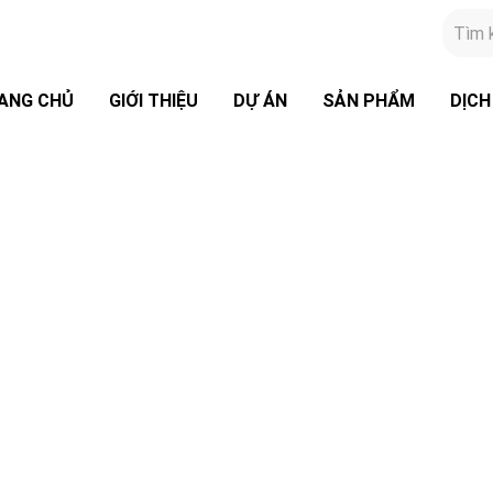
ANG CHỦ
GIỚI THIỆU
DỰ ÁN
SẢN PHẨM
DỊCH