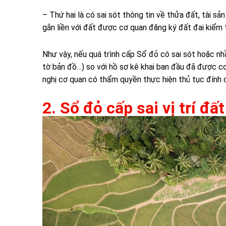
– Thứ hai là có sai sót thông tin về thửa đất, tài sản
gắn liền với đất được cơ quan đăng ký đất đai kiểm t
Như vậy, nếu quá trình cấp Sổ đỏ có sai sót hoặc nhầm
tờ bản đồ…) so với hồ sơ kê khai ban đầu đã được cơ
nghị cơ quan có thẩm quyền thực hiện thủ tục đính 
2. Sổ đỏ cấp sai vị trí đấ