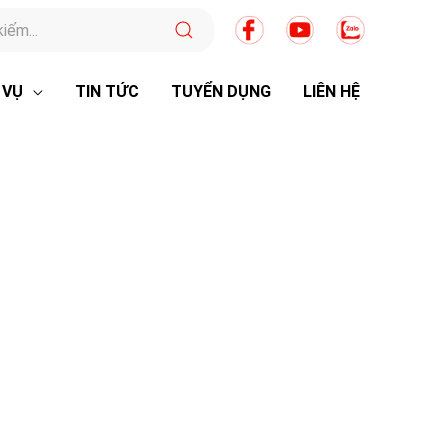
 VỤ
TIN TỨC
TUYỂN DỤNG
LIÊN HỆ