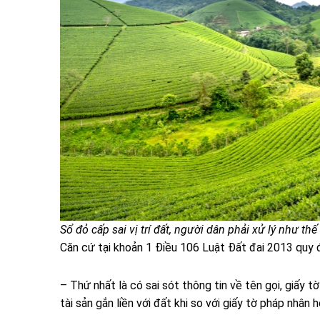
Sổ đỏ cấp sai vị trí đất, người dân phải xử lý như t
Căn cứ tại khoản 1 Điều 106
Luật Đất đai 2013
quy đ
– Thứ nhất là có sai sót thông tin về tên gọi, giấy 
tài sản gắn liền với đất khi so với giấy tờ pháp nhân