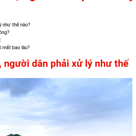
lý như thế nào?
hông?
ất
ất mất bao lâu?
t, người dân phải xử lý như thế