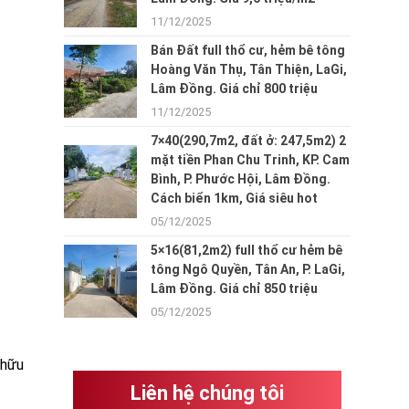
11/12/2025
Bán Đất full thổ cư, hẻm bê tông
Hoàng Văn Thụ, Tân Thiện, LaGi,
Lâm Đồng. Giá chỉ 800 triệu
11/12/2025
7×40(290,7m2, đất ở: 247,5m2) 2
mặt tiền Phan Chu Trinh, KP. Cam
Bình, P. Phước Hội, Lâm Đồng.
Cách biển 1km, Giá siêu hot
05/12/2025
5×16(81,2m2) full thổ cư hẻm bê
tông Ngô Quyền, Tân An, P. LaGi,
Lâm Đồng. Giá chỉ 850 triệu
05/12/2025
 hữu
Liên hệ chúng tôi