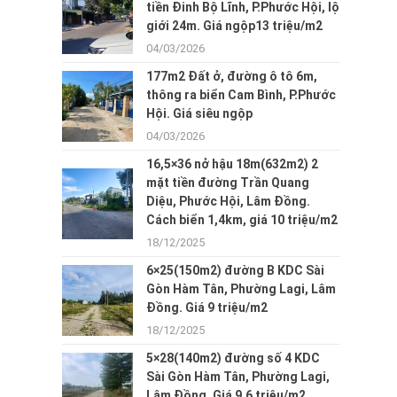
tiền Đinh Bộ Lĩnh, P.Phước Hội, lộ
giới 24m. Giá ngộp13 triệu/m2
04/03/2026
177m2 Đất ở, đường ô tô 6m,
thông ra biển Cam Bình, P.Phước
Hội. Giá siêu ngộp
04/03/2026
16,5×36 nở hậu 18m(632m2) 2
mặt tiền đường Trần Quang
Diệu, Phước Hội, Lâm Đồng.
Cách biển 1,4km, giá 10 triệu/m2
18/12/2025
6×25(150m2) đường B KDC Sài
Gòn Hàm Tân, Phường Lagi, Lâm
Đồng. Giá 9 triệu/m2
18/12/2025
5×28(140m2) đường số 4 KDC
Sài Gòn Hàm Tân, Phường Lagi,
Lâm Đồng. Giá 9,6 triệu/m2