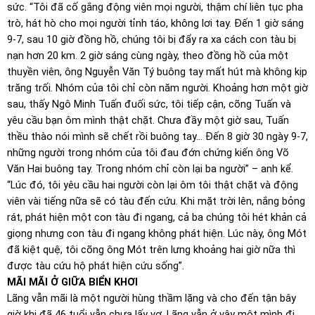
sức. “Tôi đã cố gắng động viên mọi người, thậm chí liên tục pha
trò, hát hò cho mọi người tỉnh táo, không lơi tay. Đến 1 giờ sáng
9-7, sau 10 giờ đồng hồ, chúng tôi bị đẩy ra xa cách con tàu bị
nạn hơn 20 km. 2 giờ sáng cùng ngày, theo đồng hồ của một
thuyền viên, ông Nguyễn Văn Tý buông tay mất hút mà không kịp
trăng trối. Nhóm của tôi chỉ còn năm người. Khoảng hơn một giờ
sau, thấy Ngô Minh Tuấn đuối sức, tôi tiếp cận, cõng Tuấn và
yêu cầu bạn ôm mình thật chặt. Chưa đầy một giờ sau, Tuấn
thều thào nói mình sẽ chết rồi buông tay… Đến 8 giờ 30 ngày 9-7,
những người trong nhóm của tôi đau đớn chứng kiến ông Võ
Văn Hai buông tay. Trong nhóm chỉ còn lại ba người” – anh kể.
“Lúc đó, tôi yêu cầu hai người còn lại ôm tôi thật chặt và động
viên vài tiếng nữa sẽ có tàu đến cứu. Khi mặt trời lên, nắng bỏng
rát, phát hiện một con tàu đi ngang, cả ba chúng tôi hét khản cả
giọng nhưng con tàu đi ngang không phát hiện. Lúc này, ông Mót
đã kiệt quệ, tôi cõng ông Mót trên lưng khoảng hai giờ nữa thì
được tàu cứu hộ phát hiện cứu sống”.
MÃI MÃI Ở GIỮA BIỂN KHƠI
Lãng vẫn mãi là một người hùng thầm lặng và cho đến tận bây
giờ khi đã 46 tuổi vẫn chưa lấy vợ, Lãng vẫn ở vậy một mình đi