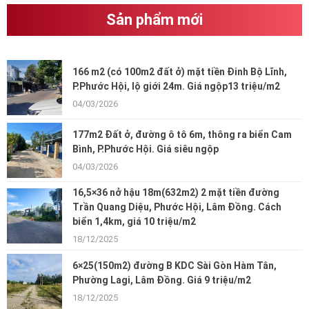
Sản phẩm mới
166 m2 (có 100m2 đất ở) mặt tiền Đinh Bộ Lĩnh,
P.Phước Hội, lộ giới 24m. Giá ngộp13 triệu/m2
04/03/2026
177m2 Đất ở, đường ô tô 6m, thông ra biển Cam
Bình, P.Phước Hội. Giá siêu ngộp
04/03/2026
16,5×36 nở hậu 18m(632m2) 2 mặt tiền đường
Trần Quang Diệu, Phước Hội, Lâm Đồng. Cách
biển 1,4km, giá 10 triệu/m2
18/12/2025
6×25(150m2) đường B KDC Sài Gòn Hàm Tân,
Phường Lagi, Lâm Đồng. Giá 9 triệu/m2
18/12/2025