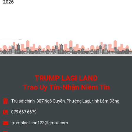
2026
TRUMP LAGI LAND
Trao Uy Tín-Nhận Niềm Tin
Trụ sở chính: 307 Ngô Quyền, Phường Lagi, tỉnh Lâm Đồng
079 667 6679
trumplagiland123@gmail.com