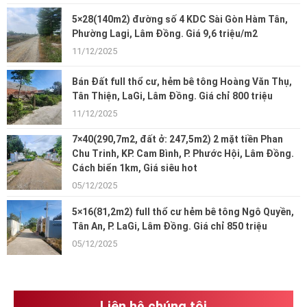
5×28(140m2) đường số 4 KDC Sài Gòn Hàm Tân,
Phường Lagi, Lâm Đồng. Giá 9,6 triệu/m2
11/12/2025
Bán Đất full thổ cư, hẻm bê tông Hoàng Văn Thụ,
Tân Thiện, LaGi, Lâm Đồng. Giá chỉ 800 triệu
11/12/2025
7×40(290,7m2, đất ở: 247,5m2) 2 mặt tiền Phan
Chu Trinh, KP. Cam Bình, P. Phước Hội, Lâm Đồng.
Cách biển 1km, Giá siêu hot
05/12/2025
5×16(81,2m2) full thổ cư hẻm bê tông Ngô Quyền,
Tân An, P. LaGi, Lâm Đồng. Giá chỉ 850 triệu
05/12/2025
Liên hệ chúng tôi