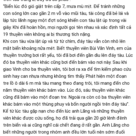
“Biển lúc đó gió giật trên cấp 7, mưa mù mịt. Để tránh những
con sóng lớn cao gần 2 m vỗ vào mũi tàu, tài công đã bẻ lái và
lập tức lãnh ngay một đợt sóng khiến con tàu lật úp trong vài
giây. Khi đã hoàn hồn, mọi người gọi tên nhau và xác định tất cả
19 thuyền viên không ai bị thương tích nặng.
Khi con tàu vừa lật úp và từ từ chìm, đáy tàu vẫn còn nhô lên
mặt biển khoảng nửa mét. Biết thuyền viên Bùi Văn Vinh, em của
thuyền trưởng bơi rất yếu, tôi đã bơi đến gần dìu lên đáy tàu. Lúc
đó ba thuyền viên khác cũng bơi đến bám vào nơi này. Sau khi
giao Vinh cho ba thuyền viên, tôi bơi ra xa để tìm kiếm phao cứu
sinh hay can nhựa nhưng không tìm thấy. Phát hiện một đoạn
tre lồ ô dài 6 m mà tàu mang theo đang trôi, tôi mang đến cho
năm thuyền viên khác bám vào. Lúc đó, sáu thuyền viên khác
cũng đã bám vào một đoạn tre. Ngoài ra còn có ba thuyền viên
khác bám vào một thùng phuy và bốn người ngồi trên đáy tàu”.
Kể từ lúc tàu gặp nạn cho đến lúc anh Lãng và những thuyền
viên khác được cứu sống, họ đã trải qua gần 20 giờ lênh đênh
trên biển và ai cũng nghĩ cái chết đang ở rất gần. Anh Lãng cho
biết những người trong nhóm anh đều lớn tuổi nên sớm đuối