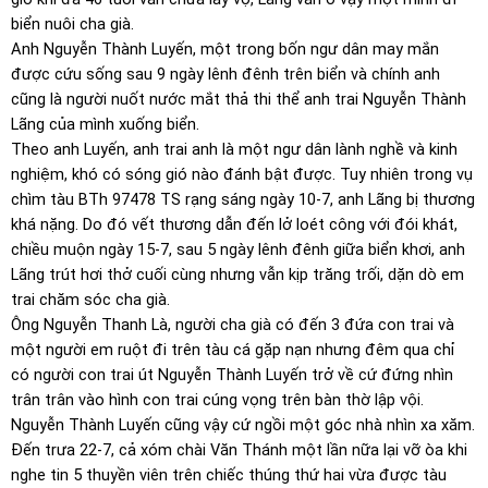
biển nuôi cha già.
Anh Nguyễn Thành Luyến, một trong bốn ngư dân may mắn
được cứu sống sau 9 ngày lênh đênh trên biển và chính anh
cũng là người nuốt nước mắt thả thi thể anh trai Nguyễn Thành
Lãng của mình xuống biển.
Theo anh Luyến, anh trai anh là một ngư dân lành nghề và kinh
nghiệm, khó có sóng gió nào đánh bật được. Tuy nhiên trong vụ
chìm tàu BTh 97478 TS rạng sáng ngày 10-7, anh Lãng bị thương
khá nặng. Do đó vết thương dẫn đến lở loét công với đói khát,
chiều muộn ngày 15-7, sau 5 ngày lênh đênh giữa biển khơi, anh
Lãng trút hơi thở cuối cùng nhưng vẫn kịp trăng trối, dặn dò em
trai chăm sóc cha già.
Ông Nguyễn Thanh Là, người cha già có đến 3 đứa con trai và
một người em ruột đi trên tàu cá gặp nạn nhưng đêm qua chỉ
có người con trai út Nguyễn Thành Luyến trở về cứ đứng nhìn
trân trân vào hình con trai cúng vọng trên bàn thờ lập vội.
Nguyễn Thành Luyến cũng vậy cứ ngồi một góc nhà nhìn xa xăm.
Đến trưa 22-7, cả xóm chài Văn Thánh một lần nữa lại vỡ òa khi
nghe tin 5 thuyền viên trên chiếc thúng thứ hai vừa được tàu