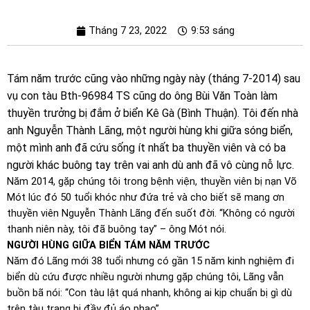
Tháng 7 23, 2022
9:53 sáng
Tám năm trước cũng vào những ngày này (tháng 7-2014) sau
vụ con tàu Bth-96984 TS cũng do ông Bùi Văn Toàn làm
thuyền trưởng bị đắm ở biển Kê Gà (Bình Thuận). Tôi đến nhà
anh Nguyễn Thành Lãng, một người hùng khi giữa sóng biển,
một mình anh đã cứu sống ít nhất ba thuyền viên và có ba
người khác buông tay trên vai anh dù anh đã vô cùng nỗ lực.
Năm 2014, gặp chúng tôi trong bệnh viện, thuyền viên bị nạn Võ
Mót lúc đó 50 tuổi khóc như đứa trẻ và cho biết sẽ mang ơn
thuyền viên Nguyễn Thành Lãng đến suốt đời. “Không có người
thanh niên này, tôi đã buông tay” – ông Mót nói.
NGƯỜI HÙNG GIỮA BIỂN TÁM NĂM TRƯỚC
Năm đó Lãng mới 38 tuổi nhưng có gần 15 năm kinh nghiệm đi
biển dù cứu được nhiều người nhưng gặp chúng tôi, Lãng vẫn
buồn bã nói: “Con tàu lật quá nhanh, không ai kịp chuẩn bị gì dù
trên tàu trang bị đầy đủ áo phao”.