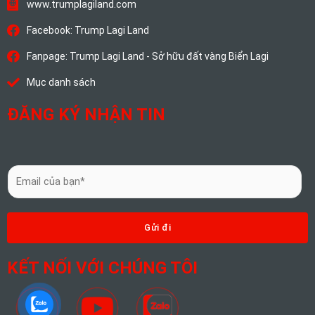
www.trumplagiland.com
Facebook: Trump Lagi Land
Fanpage: Trump Lagi Land - Sở hữu đất vàng Biển Lagi
Mục danh sách
ĐĂNG KÝ NHẬN TIN
E
m
a
i
Gửi đi
l
*
KẾT NỐI VỚI CHÚNG TÔI