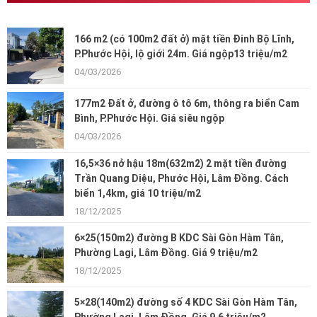
166 m2 (có 100m2 đất ở) mặt tiền Đinh Bộ Lĩnh,
P.Phước Hội, lộ giới 24m. Giá ngộp13 triệu/m2
04/03/2026
177m2 Đất ở, đường ô tô 6m, thông ra biển Cam
Bình, P.Phước Hội. Giá siêu ngộp
04/03/2026
16,5×36 nở hậu 18m(632m2) 2 mặt tiền đường
Trần Quang Diệu, Phước Hội, Lâm Đồng. Cách
biển 1,4km, giá 10 triệu/m2
18/12/2025
6×25(150m2) đường B KDC Sài Gòn Hàm Tân,
Phường Lagi, Lâm Đồng. Giá 9 triệu/m2
18/12/2025
5×28(140m2) đường số 4 KDC Sài Gòn Hàm Tân,