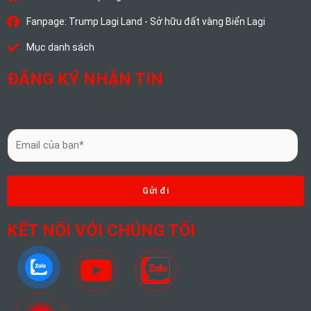
Fanpage: Trump Lagi Land - Sở hữu đất vàng Biển Lagi
Mục danh sách
ĐĂNG KÝ NHẬN TIN
E
m
a
i
Gửi đi
l
*
KẾT NỐI VỚI CHÚNG TÔI