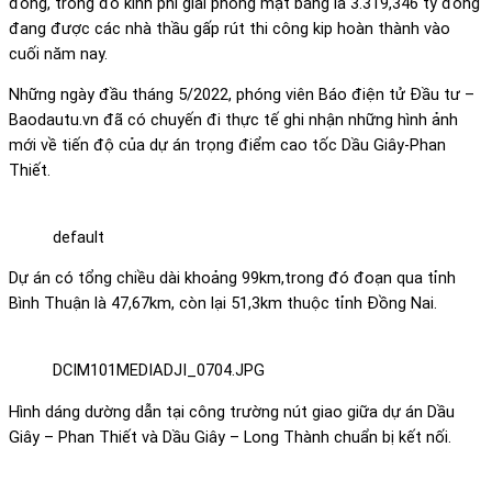
đồng, trong đó kinh phí giải phóng mặt bằng là 3.319,346 tỷ đồng
đang được các nhà thầu gấp rút thi công kip hoàn thành vào
cuối năm nay.
Những ngày đầu tháng 5/2022, phóng viên Báo điện tử Đầu tư –
Baodautu.vn đã có chuyến đi thực tế ghi nhận những hình ảnh
mới về tiến độ của dự án trọng điểm cao tốc Dầu Giây-Phan
Thiết.
default
Dự án có tổng chiều dài khoảng 99km,trong đó đoạn qua tỉnh
Bình Thuận là 47,67km, còn lại 51,3km thuộc tỉnh Đồng Nai.
DCIM101MEDIADJI_0704.JPG
Hình dáng dường dẫn tại công trường nút giao giữa dự án Dầu
Giây – Phan Thiết và Dầu Giây – Long Thành chuẩn bị kết nối.