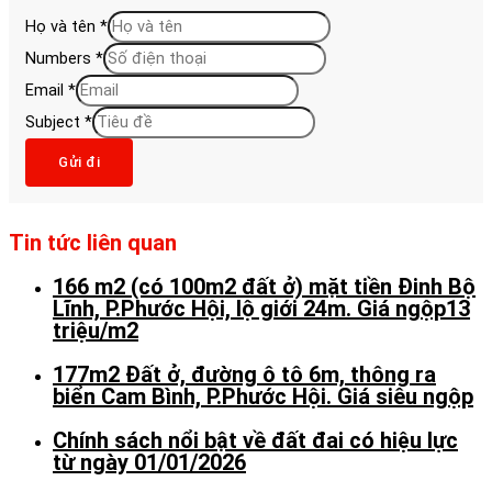
Họ và tên
*
Numbers
*
Email
*
Subject
*
Gửi đi
Tin tức liên quan
166 m2 (có 100m2 đất ở) mặt tiền Đinh Bộ
Lĩnh, P.Phước Hội, lộ giới 24m. Giá ngộp13
triệu/m2
177m2 Đất ở, đường ô tô 6m, thông ra
biển Cam Bình, P.Phước Hội. Giá siêu ngộp
Chính sách nổi bật về đất đai có hiệu lực
từ ngày 01/01/2026