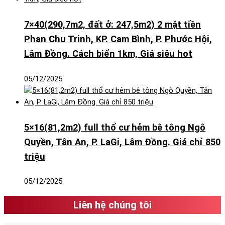
7×40(290,7m2, đất ở: 247,5m2) 2 mặt tiền
Phan Chu Trinh, KP. Cam Bình, P. Phước Hội,
Lâm Đồng. Cách biển 1km, Giá siêu hot
05/12/2025
5×16(81,2m2) full thổ cư hẻm bê tông Ngô
Quyền, Tân An, P. LaGi, Lâm Đồng. Giá chỉ 850
triệu
05/12/2025
Liên hệ chúng tôi