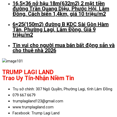
16,5×36 nở hậu 18m(632m2) 2 mặt tiền
đường Trần Quang Diệu, Phước Hội, Lâm
Đồng. Cách biển 1,4km, giá 10 triệu/m2
6×25(150m2) đường B KDC Sài Gòn Hàm
Tân, Phường Lagi, Lâm Đồng. Giá 9
triệu/m2
Tin vui cho người mua bán bất động sản và
cho thuê nhà 2026
TRUMP LAGI LAND
Trao Uy Tín-Nhận Niềm Tin
Trụ sở chính: 307 Ngô Quyền, Phường Lagi, tỉnh Lâm Đồng
079 667 6679
trumplagiland123@gmail.com
www.trumplagiland.com
Facebook: Trump Lagi Land