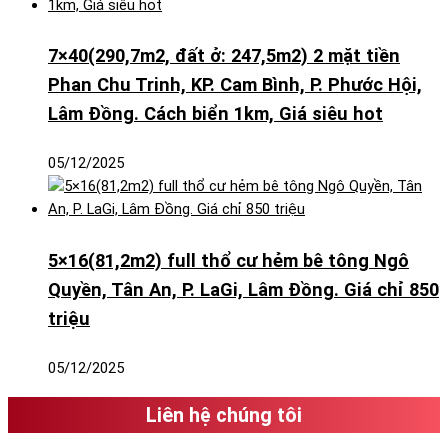
7×40(290,7m2, đất ở: 247,5m2) 2 mặt tiền
Phan Chu Trinh, KP. Cam Bình, P. Phước Hội,
Lâm Đồng. Cách biển 1km, Giá siêu hot
05/12/2025
5×16(81,2m2) full thổ cư hẻm bê tông Ngô
Quyền, Tân An, P. LaGi, Lâm Đồng. Giá chỉ 850
triệu
05/12/2025
Liên hệ chúng tôi