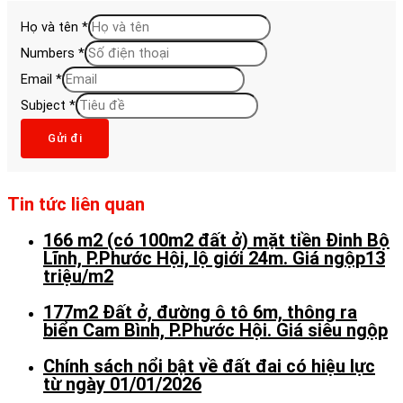
Họ và tên
*
Numbers
*
Email
*
Subject
*
Gửi đi
Tin tức liên quan
166 m2 (có 100m2 đất ở) mặt tiền Đinh Bộ
Lĩnh, P.Phước Hội, lộ giới 24m. Giá ngộp13
triệu/m2
177m2 Đất ở, đường ô tô 6m, thông ra
biển Cam Bình, P.Phước Hội. Giá siêu ngộp
Chính sách nổi bật về đất đai có hiệu lực
từ ngày 01/01/2026