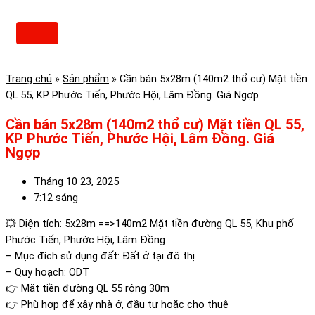
Skip
to
Main
content
Menu
Trang chủ
»
Sản phẩm
»
Cần bán 5x28m (140m2 thổ cư) Mặt tiền
QL 55, KP Phước Tiến, Phước Hội, Lâm Đồng. Giá Ngợp
Cần bán 5x28m (140m2 thổ cư) Mặt tiền QL 55,
KP Phước Tiến, Phước Hội, Lâm Đồng. Giá
Ngợp
Tháng 10 23, 2025
7:12 sáng
💥 Diện tích: 5x28m ==>140m2 Mặt tiền đường QL 55, Khu phố
Phước Tiến, Phước Hội, Lâm Đồng
– Mục đích sử dụng đất: Đất ở tại đô thị
– Quy hoạch: ODT
👉 Mặt tiền đường QL 55 rộng 30m
👉 Phù hợp để xây nhà ở, đầu tư hoặc cho thuê