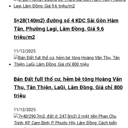
5×28(140m2) đường số 4 KDC Sài Gòn Hàm
Tân, Phường Lagi, Lâm Đồng. Giá 9,6
triệu/m2
11/12/2025
Bán Đất full thổ cư, hẻm bê tông Hoàng Văn
Thụ, Tân Thiện, LaGi, Lâm Đồng. Giá chỉ 800
triệu
11/12/2025