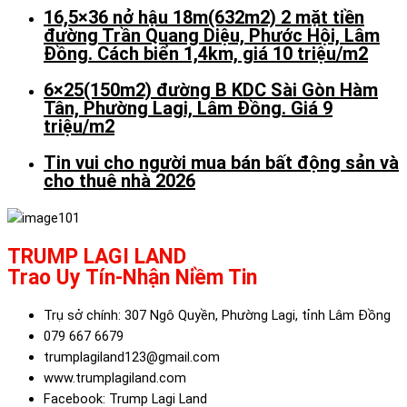
16,5×36 nở hậu 18m(632m2) 2 mặt tiền
đường Trần Quang Diệu, Phước Hội, Lâm
Đồng. Cách biển 1,4km, giá 10 triệu/m2
6×25(150m2) đường B KDC Sài Gòn Hàm
Tân, Phường Lagi, Lâm Đồng. Giá 9
triệu/m2
Tin vui cho người mua bán bất động sản và
cho thuê nhà 2026
TRUMP LAGI LAND
Trao Uy Tín-Nhận Niềm Tin
Trụ sở chính: 307 Ngô Quyền, Phường Lagi, tỉnh Lâm Đồng
079 667 6679
trumplagiland123@gmail.com
www.trumplagiland.com
Facebook: Trump Lagi Land