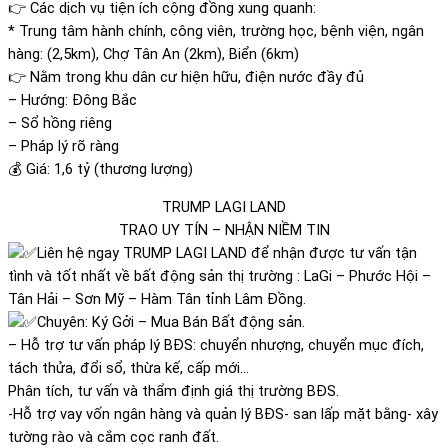
👉 Các dịch vụ tiện ích cộng đồng xung quanh:
* Trung tâm hành chính, công viên, trường học, bệnh viện, ngân
hàng: (2,5km), Chợ Tân An (2km), Biển (6km)
👉 Nằm trong khu dân cư hiện hữu, điện nước đầy đủ
– Hướng: Đông Bắc
– Sổ hồng riêng
– Pháp lý rõ ràng
💰 Giá: 1,6 tỷ (thương lượng)
TRUMP LAGI LAND
TRAO UY TÍN – NHẬN NIỀM TIN
Liên hệ ngay TRUMP LAGI LAND để nhận được tư vấn tận
tình và tốt nhất về bất động sản thị trường : LaGi – Phước Hội –
Tân Hải – Sơn Mỹ – Hàm Tân tỉnh Lâm Đồng.
Chuyên: Ký Gởi – Mua Bán Bất động sản.
– Hỗ trợ tư vấn pháp lý BĐS: chuyển nhượng, chuyển mục đích,
tách thửa, đổi sổ, thừa kế, cấp mới…
Phân tích, tư vấn và thẩm định giá thị trường BĐS.
-Hỗ trợ vay vốn ngân hàng và quản lý BĐS- san lấp mặt bằng- xây
tường rào và cắm cọc ranh đất.