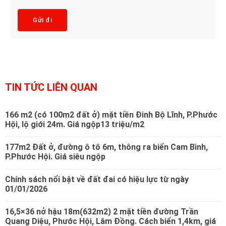
b
*
j
Gửi đi
e
c
t
*
TIN TỨC LIÊN QUAN
166 m2 (có 100m2 đất ở) mặt tiền Đinh Bộ Lĩnh, P.Phước
Hội, lộ giới 24m. Giá ngộp13 triệu/m2
177m2 Đất ở, đường ô tô 6m, thông ra biển Cam Bình,
P.Phước Hội. Giá siêu ngộp
Chính sách nổi bật về đất đai có hiệu lực từ ngày
01/01/2026
16,5×36 nở hậu 18m(632m2) 2 mặt tiền đường Trần
Quang Diệu, Phước Hội, Lâm Đồng. Cách biển 1,4km, giá