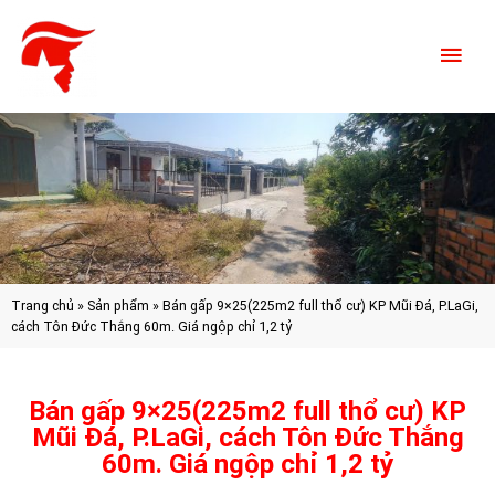
Trang chủ
»
Sản phẩm
»
Bán gấp 9×25(225m2 full thổ cư) KP Mũi Đá, P.LaGi,
cách Tôn Đức Thắng 60m. Giá ngộp chỉ 1,2 tỷ
Bán gấp 9×25(225m2 full thổ cư) KP
Mũi Đá, P.LaGi, cách Tôn Đức Thắng
60m. Giá ngộp chỉ 1,2 tỷ