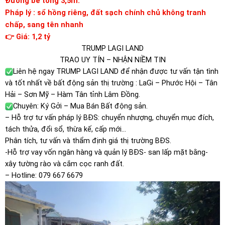
Đường bê tông 3,5m.
Pháp lý : sổ hồng riêng, đất sạch chính chủ không tranh
chấp, sang tên nhanh
👉 Giá: 1,2 tỷ
TRUMP LAGI LAND
TRAO UY TÍN – NHẬN NIỀM TIN
Liên hệ ngay TRUMP LAGI LAND để nhận được tư vấn tận tình
và tốt nhất về bất động sản thị trường : LaGi – Phước Hội – Tân
Hải – Sơn Mỹ – Hàm Tân tỉnh Lâm Đồng.
Chuyên: Ký Gởi – Mua Bán Bất động sản.
– Hỗ trợ tư vấn pháp lý BĐS: chuyển nhượng, chuyển mục đích,
tách thửa, đổi sổ, thừa kế, cấp mới…
Phân tích, tư vấn và thẩm định giá thị trường BĐS.
-Hỗ trợ vay vốn ngân hàng và quản lý BĐS- san lấp mặt bằng-
xây tường rào và cắm cọc ranh đất.
– Hotline: 079 667 6679