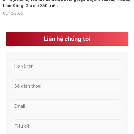
Lâm Đồng. Giá chỉ 850 triệu
05/12/2025
Liên hệ chúng tôi
H
ọ
v
N
à
u
t
m
ê
E
b
n
m
e
*
a
r
S
i
s
u
l
*