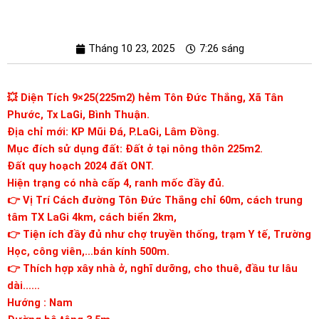
Tháng 10 23, 2025
7:26 sáng
💥 Diện Tích 9×25(225m2) hẻm Tôn Đức Thắng, Xã Tân
Phước, Tx LaGi, Bình Thuận.
Địa chỉ mới: KP Mũi Đá, P.LaGi, Lâm Đồng.
Mục đích sử dụng đất: Đất ở tại nông thôn 225m2.
Đất quy hoạch 2024 đất ONT.
Hiện trạng có nhà cấp 4, ranh mốc đầy đủ.
👉 Vị Trí Cách đường Tôn Đức Thắng chỉ 60m, cách trung
tâm TX LaGi 4km, cách biển 2km,
👉 Tiện ích đầy đủ như chợ truyền thống, trạm Y tế, Trường
Học, công viên,…bán kính 500m.
👉 Thích hợp xây nhà ở, nghĩ dưỡng, cho thuê, đầu tư lâu
dài……
Hướng : Nam