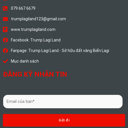
079 667 6679
trumplagiland123@gmail.com
www.trumplagiland.com
Facebook: Trump Lagi Land
Fanpage: Trump Lagi Land - Sở hữu đất vàng Biển Lagi
Mục danh sách
ĐĂNG KÝ NHẬN TIN
E
m
a
i
Gửi đi
l