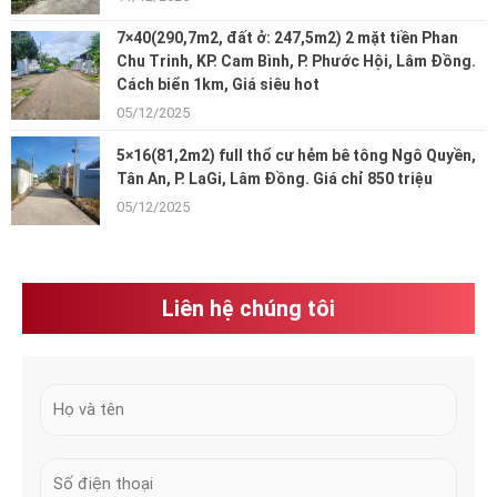
7×40(290,7m2, đất ở: 247,5m2) 2 mặt tiền Phan
Chu Trinh, KP. Cam Bình, P. Phước Hội, Lâm Đồng.
Cách biển 1km, Giá siêu hot
05/12/2025
5×16(81,2m2) full thổ cư hẻm bê tông Ngô Quyền,
Tân An, P. LaGi, Lâm Đồng. Giá chỉ 850 triệu
05/12/2025
Liên hệ chúng tôi
H
ọ
v
N
à
u