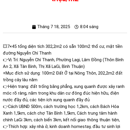
Tháng 7 18, 2025
8:04 sáng
💥7×45 tổng diện tích 302,2m2 có sẵn 100m2 thổ cư, mặt tiền
đường Nguyễn Chí Thanh
👉Vị Trí: Nguyễn Chí Thanh, Phường Lagi, Lâm Đồng (Thôn Bình
An 2, Xã Tân Bình, Thị Xã LaGi, Bình Thuận)
+Mục đích sử dụng: 100m2 Đất Ở tại Nông Thôn, 202,2m2 đất
trồng cây lâu năm
👉Hiện trạng: đất trống bằng phẳng, xung quanh được xây ranh
móc rõ ràng, nằm trong khu dân cư đông đúc hiện hữu, điện
nước đầy đủ, các tiện ích xung quanh đầy đủ
👉Cách UBND 500m, cách trường học 1,2km, cách Bách Hóa
Xanh 1,5km, cách chợ Tân Bình 1,5km, Cách trung tâm hành
chính LaGi 3km, cách biển 3km, kết nối giao thông thuận tiện,
👉Thích hợp: xây nhà ở, kinh doanh homestay, đầu tư sinh lợi