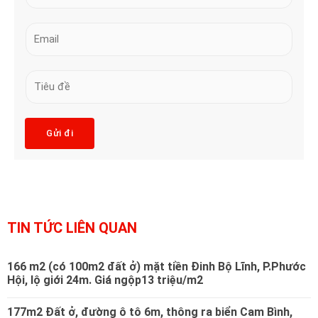
t
m
ê
E
b
n
m
e
*
a
r
S
i
s
u
l
*
b
*
j
Gửi đi
e
c
t
*
TIN TỨC LIÊN QUAN
166 m2 (có 100m2 đất ở) mặt tiền Đinh Bộ Lĩnh, P.Phước
Hội, lộ giới 24m. Giá ngộp13 triệu/m2
177m2 Đất ở, đường ô tô 6m, thông ra biển Cam Bình,