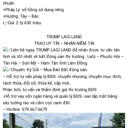
nhuận
+Pháp Lý: sổ hồng sử dụng riêng
+Hướng: Tây – Bắc
👉Giá: 2 tỷ 650 triệu
TRUMP LAGI LAND
TRAO UY TÍN – NHẬN NIỀM TIN
Liên hệ ngay TRUMP LAGI LAND để nhận được tư vấn tận
tình và tốt nhất về bất động sản thị trường : LaGi – Phước Hội –
Tân Hải – Sơn Mỹ – Hàm Tân tỉnh Lâm Đồng.
Chuyên: Ký Gởi – Mua Bán Bất động sản.
– Hỗ trợ tư vấn pháp lý BĐS: chuyển nhượng, chuyển mục đích,
tách thửa, đổi sổ, thừa kế, cấp mới…
Phân tích, tư vấn và thẩm định giá thị trường BĐS.
-Hỗ trợ vay vốn ngân hàng và quản lý BĐS- san lấp mặt bằng-
xây tường rào và cắm cọc ranh đất.
– Hotline: 079 667 6679