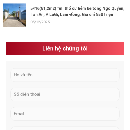
5×16(81,2m2) full thổ cư hẻm bê tông Ngô Quyền,
Tân An, P. LaGi, Lâm Đồng. Giá chỉ 850 triệu
05/12/2025
Liên hệ chúng tôi
H
ọ
v
N
à
u
t
m
ê
E
b
n
m
e
*
a
r
S
i