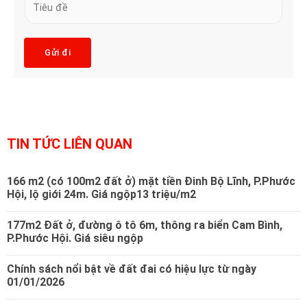
s
u
l
*
b
*
j
Gửi đi
e
c
t
*
TIN TỨC LIÊN QUAN
166 m2 (có 100m2 đất ở) mặt tiền Đinh Bộ Lĩnh, P.Phước
Hội, lộ giới 24m. Giá ngộp13 triệu/m2
177m2 Đất ở, đường ô tô 6m, thông ra biển Cam Bình,
P.Phước Hội. Giá siêu ngộp
Chính sách nổi bật về đất đai có hiệu lực từ ngày
01/01/2026