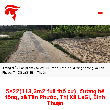
Trang chủ
»
Sản phẩm
»
5×22(113,3m2 full thổ cư), đường bê tông, xã Tân
Phước, Thị Xã LaGi, Bình Thuận
5×22(113,3m2 full thổ cư), đường bê
tông, xã Tân Phước, Thị Xã LaGi, Bình
Thuận