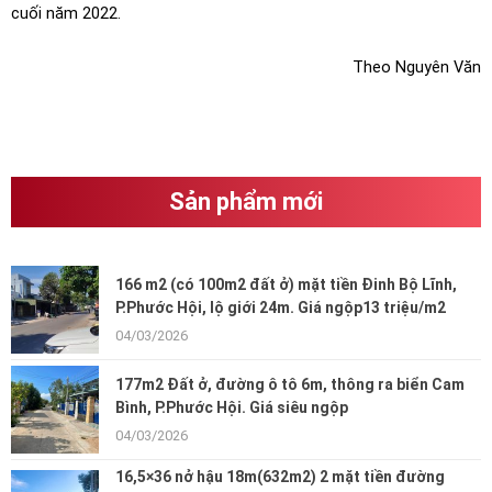
cuối năm 2022.
Theo Nguyên Văn
Sản phẩm mới
166 m2 (có 100m2 đất ở) mặt tiền Đinh Bộ Lĩnh,
P.Phước Hội, lộ giới 24m. Giá ngộp13 triệu/m2
04/03/2026
177m2 Đất ở, đường ô tô 6m, thông ra biển Cam
Bình, P.Phước Hội. Giá siêu ngộp
04/03/2026
16,5×36 nở hậu 18m(632m2) 2 mặt tiền đường