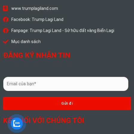
www.trumplagiland.com
Facebook: Trump Lagi Land
Fanpage: Trump Lagi Land - Sở hữu đất vàng Biển Lagi
Mục danh sách
ĐĂNG KÝ NHẬN TIN
E
m
a
i
Gửi đi
l
*
KẾT NỐI VỚI CHÚNG TÔI