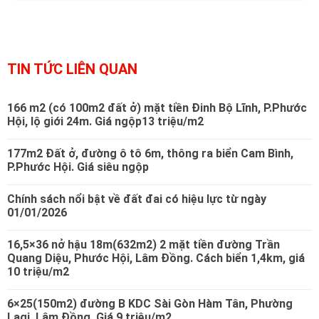
c
t
*
TIN TỨC LIÊN QUAN
166 m2 (có 100m2 đất ở) mặt tiền Đinh Bộ Lĩnh, P.Phước
Hội, lộ giới 24m. Giá ngộp13 triệu/m2
177m2 Đất ở, đường ô tô 6m, thông ra biển Cam Bình,
P.Phước Hội. Giá siêu ngộp
Chính sách nổi bật về đất đai có hiệu lực từ ngày
01/01/2026
16,5×36 nở hậu 18m(632m2) 2 mặt tiền đường Trần
Quang Diệu, Phước Hội, Lâm Đồng. Cách biển 1,4km, giá
10 triệu/m2
6×25(150m2) đường B KDC Sài Gòn Hàm Tân, Phường
Lagi, Lâm Đồng. Giá 9 triệu/m2