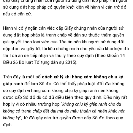
cấp Giấy chứng nhận của người sử dụng đất hợp pháp thì người
sử dụng đất hợp pháp có quyền khởi kiện về hành vi cản trở đó
nếu có căn cứ.
Hành vi cố ý ngăn cản việc cấp Giấy chứng nhận của người sử
dụng đất hợp pháp là tranh chấp về dân sự thuộc thẩm quyền
giải quyết theo loại việc của Tòa án nên khi người sử dụng đất
nộp đơn và giấy tờ, tài liệu chứng minh cho yêu cầu khởi kiện đó
thì Tòa án sẽ tiếp nhận và thụ lý theo quy định (theo khoản 14
Điều 26 Bộ luật Tố tụng dân sự 2015).
Trên đây là một số
cách xử lý khi hàng xóm không chịu ký
giáp ranh
để làm Sổ đỏ. Có thể thấy pháp luật đất đai không
có quy định vì hàng xóm không chịu ký giáp ranh nên không
được cấp Sổ đỏ dù có đủ điều kiện theo quy định. Điều này rất
hợp lý vì có nhiều trường hợp “
không chịu ký giáp ranh cho dù
không có tranh chấp đất đai mà do mâu thuẫn cá nhân khác nên
không ký
”, từ đó gây cản trở quyền được cấp Sổ đỏ theo quy
định.