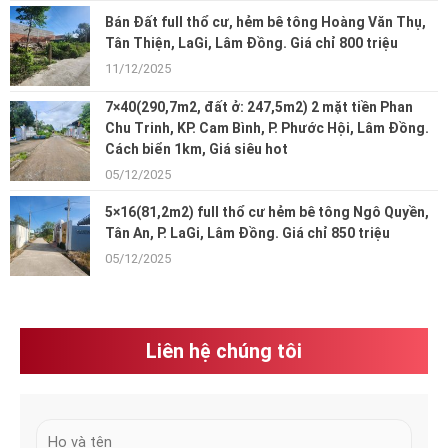
Bán Đất full thổ cư, hẻm bê tông Hoàng Văn Thụ,
Tân Thiện, LaGi, Lâm Đồng. Giá chỉ 800 triệu
11/12/2025
7×40(290,7m2, đất ở: 247,5m2) 2 mặt tiền Phan
Chu Trinh, KP. Cam Bình, P. Phước Hội, Lâm Đồng.
Cách biển 1km, Giá siêu hot
05/12/2025
5×16(81,2m2) full thổ cư hẻm bê tông Ngô Quyền,
Tân An, P. LaGi, Lâm Đồng. Giá chỉ 850 triệu
05/12/2025
Liên hệ chúng tôi
H