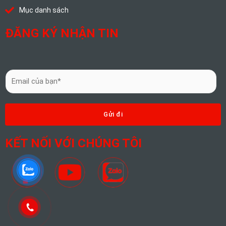
Mục danh sách
ĐĂNG KÝ NHẬN TIN
E
m
a
i
Gửi đi
l
*
KẾT NỐI VỚI CHÚNG TÔI