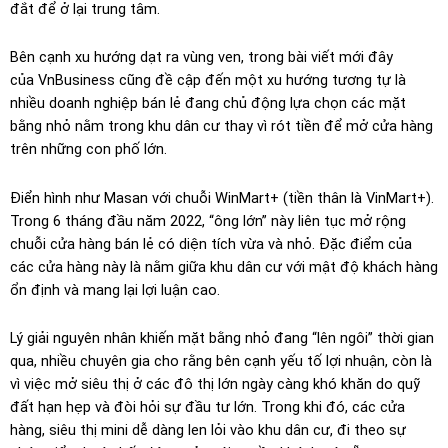
đắt để ở lại trung tâm.
Bên cạnh xu hướng dạt ra vùng ven, trong bài viết mới đây
của VnBusiness cũng đề cập đến một xu hướng tương tự là
nhiều doanh nghiệp bán lẻ đang chủ động lựa chọn các mặt
bằng nhỏ nằm trong khu dân cư thay vì rót tiền để mở cửa hàng
trên những con phố lớn.
Điển hình như Masan với chuỗi WinMart+ (tiền thân là VinMart+).
Trong 6 tháng đầu năm 2022, “ông lớn” này liên tục mở rộng
chuỗi cửa hàng bán lẻ có diện tích vừa và nhỏ. Đặc điểm của
các cửa hàng này là nằm giữa khu dân cư với mật độ khách hàng
ổn định và mang lại lợi luận cao.
Lý giải nguyên nhân khiến mặt bằng nhỏ đang “lên ngôi” thời gian
qua, nhiều chuyên gia cho rằng bên cạnh yếu tố lợi nhuận, còn là
vì việc mở siêu thị ở các đô thị lớn ngày càng khó khăn do quỹ
đất hạn hẹp và đòi hỏi sự đầu tư lớn. Trong khi đó, các cửa
hàng, siêu thị mini dễ dàng len lỏi vào khu dân cư, đi theo sự