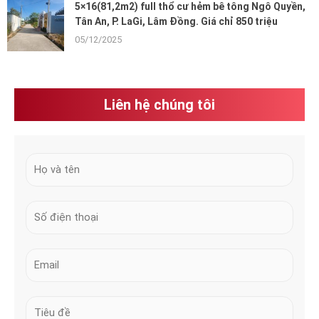
5×16(81,2m2) full thổ cư hẻm bê tông Ngô Quyền,
Tân An, P. LaGi, Lâm Đồng. Giá chỉ 850 triệu
05/12/2025
Liên hệ chúng tôi
H
ọ
v
N
à
u
t
m
ê
E
b
n
m
e
*
a
r
S
i
s