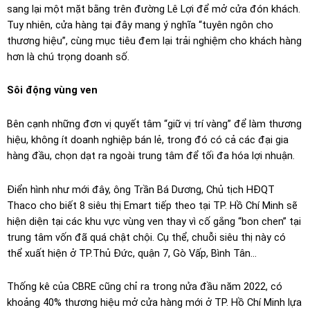
sang lại một mặt bằng trên đường Lê Lợi để mở cửa đón khách.
Tuy nhiên, cửa hàng tại đây mang ý nghĩa “tuyên ngôn cho
thương hiệu”, cùng mục tiêu đem lại trải nghiệm cho khách hàng
hơn là chú trọng doanh số.
Sôi động vùng ven
Bên cạnh những đơn vị quyết tâm “giữ vị trí vàng” để làm thương
hiệu, không ít doanh nghiệp bán lẻ, trong đó có cả các đại gia
hàng đầu, chọn dạt ra ngoài trung tâm để tối đa hóa lợi nhuận.
Điển hình như mới đây, ông Trần Bá Dương, Chủ tịch HĐQT
Thaco cho biết 8 siêu thị Emart tiếp theo tại TP. Hồ Chí Minh sẽ
hiện diện tại các khu vực vùng ven thay vì cố gắng “bon chen” tại
trung tâm vốn đã quá chật chội. Cụ thể, chuỗi siêu thị này có
thể xuất hiện ở TP.Thủ Đức, quận 7, Gò Vấp, Bình Tân…
Thống kê của CBRE cũng chỉ ra trong nửa đầu năm 2022, có
khoảng 40% thương hiệu mở cửa hàng mới ở TP. Hồ Chí Minh lựa