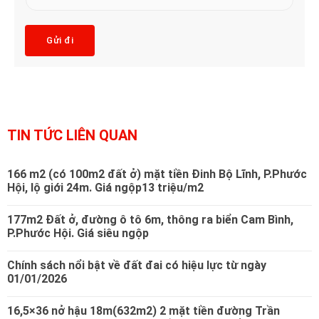
u
l
*
b
*
j
Gửi đi
e
c
t
*
TIN TỨC LIÊN QUAN
166 m2 (có 100m2 đất ở) mặt tiền Đinh Bộ Lĩnh, P.Phước
Hội, lộ giới 24m. Giá ngộp13 triệu/m2
177m2 Đất ở, đường ô tô 6m, thông ra biển Cam Bình,
P.Phước Hội. Giá siêu ngộp
Chính sách nổi bật về đất đai có hiệu lực từ ngày
01/01/2026
16,5×36 nở hậu 18m(632m2) 2 mặt tiền đường Trần