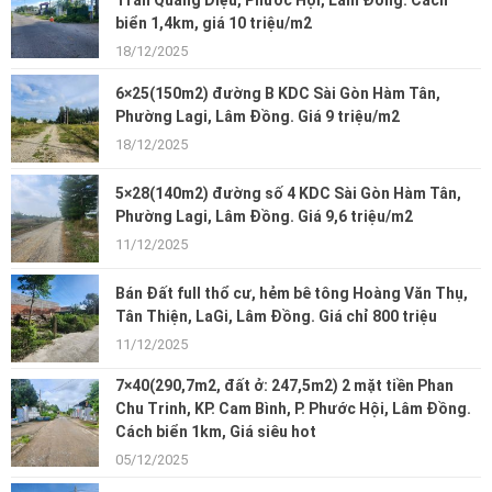
Trần Quang Diệu, Phước Hội, Lâm Đồng. Cách
biển 1,4km, giá 10 triệu/m2
18/12/2025
6×25(150m2) đường B KDC Sài Gòn Hàm Tân,
Phường Lagi, Lâm Đồng. Giá 9 triệu/m2
18/12/2025
5×28(140m2) đường số 4 KDC Sài Gòn Hàm Tân,
Phường Lagi, Lâm Đồng. Giá 9,6 triệu/m2
11/12/2025
Bán Đất full thổ cư, hẻm bê tông Hoàng Văn Thụ,
Tân Thiện, LaGi, Lâm Đồng. Giá chỉ 800 triệu
11/12/2025
7×40(290,7m2, đất ở: 247,5m2) 2 mặt tiền Phan
Chu Trinh, KP. Cam Bình, P. Phước Hội, Lâm Đồng.
Cách biển 1km, Giá siêu hot
05/12/2025