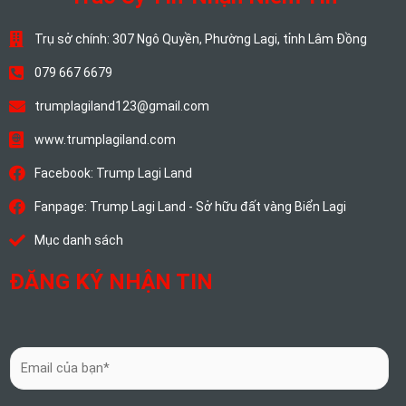
Trụ sở chính: 307 Ngô Quyền, Phường Lagi, tỉnh Lâm Đồng
079 667 6679
trumplagiland123@gmail.com
www.trumplagiland.com
Facebook: Trump Lagi Land
Fanpage: Trump Lagi Land - Sở hữu đất vàng Biển Lagi
Mục danh sách
ĐĂNG KÝ NHẬN TIN
E
m
a