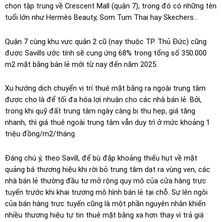
chọn tập trung về Crescent Mall (quận 7), trong đó có những tên
tuổi lớn như Hermès Beauty, Som Tum Thai hay Skechers…
Quận 7 cùng khu vực quận 2 cũ (nay thuộc TP. Thủ Đức) cũng
được Savills ước tính sẽ cung ứng 68% trong tổng số 350.000
m2 mặt bằng bán lẻ mới từ nay đến năm 2025.
Xu hướng dịch chuyển vị trí thuê mặt bằng ra ngoài trung tâm
được cho là để tối đa hóa lợi nhuận cho các nhà bán lẻ. Bởi,
trong khi quỹ đất trung tâm ngày càng bị thu hẹp, giá tăng
nhanh, thì giá thuê ngoài trung tâm vẫn duy trì ở mức khoảng 1
triệu đồng/m2/tháng.
Đáng chú ý, theo Savill, để bù đắp khoảng thiếu hụt về mặt
quảng bá thương hiệu khi rời bỏ trung tâm dạt ra vùng ven, các
nhà bán lẻ thường đầu tư mở rộng quy mô của cửa hàng trực
tuyến trước khi khai trương mô hình bán lẻ tại chỗ. Sự lên ngôi
của bán hàng trực tuyến cũng là một phần nguyên nhân khiến
nhiều thương hiệu tự tin thuê mặt bằng xa hơn thay vì trả giá