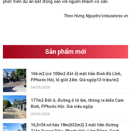
phát triển dự án bất động sản với nguồn khách có sẵn.
Theo Hưng Nguyên/vnbusiness.vn
Sản phẩm mới
166 m2 (có 100m2 đất ở) mặt tiền Đinh Bộ Lĩnh,
P.Phước Hội, lộ giới 24m. Giá ngộp13 triệu/m2
04/03/2026
177m2 Đất ở, đường ô tô 6m, thông ra biển Cam
Bình, P.Phước Hội. Giá siêu ngộp
04/03/2026
16,5×36 nở hậu 18m(632m2) 2 mặt tiền đường