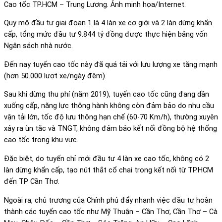
Cao tốc TP.HCM – Trung Lương. Ảnh minh họa/Internet.
Quy mô đầu tư giai đoạn 1 là 4 làn xe cơ giới và 2 làn dừng khẩn
cấp, tổng mức đầu tư 9.844 tỷ đồng được thực hiện bằng vốn
Ngân sách nhà nước.
Đến nay tuyến cao tốc này đã quá tải với lưu lượng xe tăng mạnh
(hơn 50.000 lượt xe/ngày đêm).
Sau khi dừng thu phí (năm 2019), tuyến cao tốc cũng đang dần
xuống cấp, năng lực thông hành không còn đảm bảo do nhu cầu
vận tải lớn, tốc độ lưu thông hạn chế (60-70 Km/h), thường xuyên
xảy ra ùn tắc và TNGT, không đảm bảo kết nối đồng bộ hệ thống
cao tốc trong khu vực.
Đặc biệt, do tuyến chỉ mới đầu tư 4 làn xe cao tốc, không có 2
làn dừng khẩn cấp, tạo nút thắt cổ chai trong kết nối từ TP.HCM
đến TP Cần Thơ.
Ngoài ra, chủ trương của Chính phủ đẩy nhanh việc đầu tư hoàn
thành các tuyến cao tốc như Mỹ Thuận – Cần Thơ, Cần Thơ – Cà