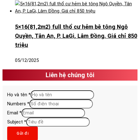
5×16(81,2m2) full thổ cư hẻm bê tông Ngô
Quyền, Tân An, P. LaGi, Lâm Đồng. Giá chỉ 850
triệu
05/12/2025
Liên hệ chúng tôi
Họ và tên
*
Numbers
*
Email
*
Subject
*
Gửi đi