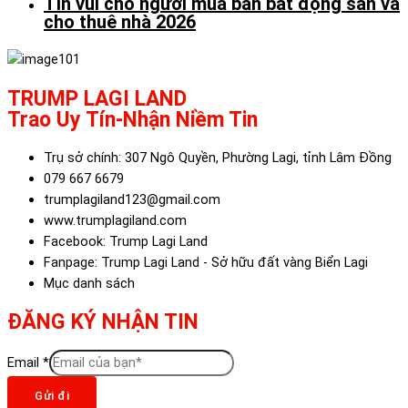
Tin vui cho người mua bán bất động sản và
cho thuê nhà 2026
TRUMP LAGI LAND
Trao Uy Tín-Nhận Niềm Tin
Trụ sở chính: 307 Ngô Quyền, Phường Lagi, tỉnh Lâm Đồng
079 667 6679
trumplagiland123@gmail.com
www.trumplagiland.com
Facebook: Trump Lagi Land
Fanpage: Trump Lagi Land - Sở hữu đất vàng Biển Lagi
Mục danh sách
ĐĂNG KÝ NHẬN TIN
Email
*
Gửi đi