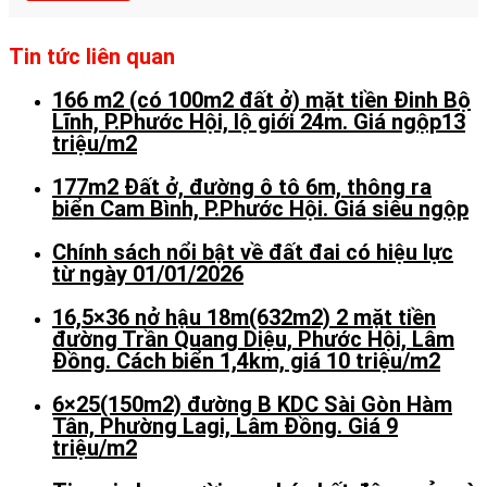
Tin tức liên quan
166 m2 (có 100m2 đất ở) mặt tiền Đinh Bộ
Lĩnh, P.Phước Hội, lộ giới 24m. Giá ngộp13
triệu/m2
177m2 Đất ở, đường ô tô 6m, thông ra
biển Cam Bình, P.Phước Hội. Giá siêu ngộp
Chính sách nổi bật về đất đai có hiệu lực
từ ngày 01/01/2026
16,5×36 nở hậu 18m(632m2) 2 mặt tiền
đường Trần Quang Diệu, Phước Hội, Lâm
Đồng. Cách biển 1,4km, giá 10 triệu/m2
6×25(150m2) đường B KDC Sài Gòn Hàm
Tân, Phường Lagi, Lâm Đồng. Giá 9
triệu/m2