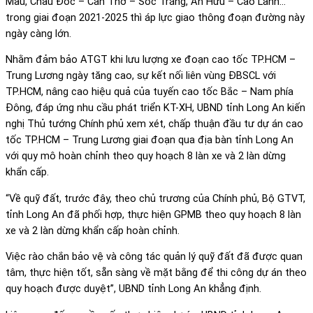
Mau, Châu Đốc – Cần Thơ – Sóc Trăng, An Hữu – Cao Lãnh…
trong giai đoạn 2021-2025 thì áp lực giao thông đoạn đường này
ngày càng lớn.
Nhằm đảm bảo ATGT khi lưu lượng xe đoạn cao tốc TP.HCM –
Trung Lương ngày tăng cao, sự kết nối liên vùng ĐBSCL với
TP.HCM, nâng cao hiệu quả của tuyến cao tốc Bắc – Nam phía
Đông, đáp ứng nhu cầu phát triển KT-XH, UBND tỉnh Long An kiến
nghị Thủ tướng Chính phủ xem xét, chấp thuận đầu tư dự án cao
tốc TP.HCM – Trung Lương giai đoạn qua địa bàn tỉnh Long An
với quy mô hoàn chỉnh theo quy hoạch 8 làn xe và 2 làn dừng
khẩn cấp.
“Về quỹ đất, trước đây, theo chủ trương của Chính phủ, Bộ GTVT,
tỉnh Long An đã phối hợp, thực hiện GPMB theo quy hoạch 8 làn
xe và 2 làn dừng khẩn cấp hoàn chỉnh.
Việc rào chắn bảo vệ và công tác quản lý quỹ đất đã được quan
tâm, thực hiện tốt, sẵn sàng về mặt bằng để thi công dự án theo
quy hoạch được duyệt”, UBND tỉnh Long An khẳng định.