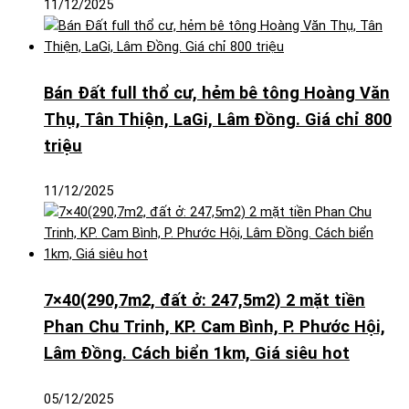
11/12/2025
Bán Đất full thổ cư, hẻm bê tông Hoàng Văn
Thụ, Tân Thiện, LaGi, Lâm Đồng. Giá chỉ 800
triệu
11/12/2025
7×40(290,7m2, đất ở: 247,5m2) 2 mặt tiền
Phan Chu Trinh, KP. Cam Bình, P. Phước Hội,
Lâm Đồng. Cách biển 1km, Giá siêu hot
05/12/2025